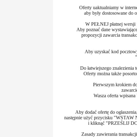
Oferty uaktualniamy w interne
aby były dostosowane do o
W PEŁNEJ płatnej wersji u
Aby poznać dane wystawiającego
propozycji zawarcia transakc
Aby uzyskać kod pocztowy 
Do łatwiejszego znalezienia 
Oferty można także posorto
Pierwszym krokiem do
zawarcie
Wasza oferta wpisana
Aby dodać ofertę do ogłaszen
następnie użyć przycisku "WST
i kliknąć "PRZEŚLIJ DO
Zasady zawierania transakcj