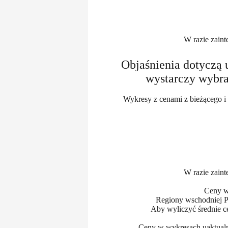
W razie zaint
Objaśnienia dotyczą 
wystarczy wybra
Wykresy z cenami z bieżącego i 
W razie zaint
Ceny w 
Regiony wschodniej Po
Aby wyliczyć średnie ce
Ceny w wykresach uaktualn