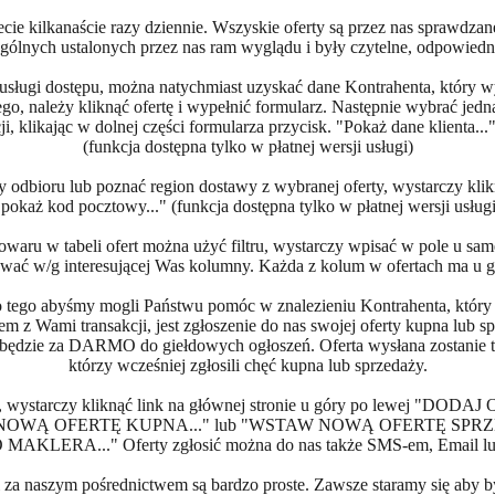
cie kilkanaście razy dziennie. Wszyskie oferty są przez nas sprawdza
gólnych ustalonych przez nas ram wyglądu i były czytelne, odpowiedn
sługi dostępu, można natychmiast uzyskać dane Kontrahenta, który wy
, należy kliknąć ofertę i wypełnić formularz. Następnie wybrać jedn
ji, klikając w dolnej części formularza przycisk. "Pokaż dane klienta...
(funkcja dostępna tylko w płatnej wersji usługi)
odbioru lub poznać region dostawy z wybranej oferty, wystarczy klik
"pokaż kod pocztowy..." (funkcja dostępna tylko w płatnej wersji usługi
towaru w tabeli ofert można użyć filtru, wystarczy wpisać w pole u sa
wać w/g interesującej Was kolumny. Każda z kolum w ofertach ma u g
 tego abyśmy mogli Państwu pomóc w znalezieniu Kontrahenta, który 
m z Wami transakcji, jest zgłoszenie do nas swojej oferty kupna lub s
 będzie za DARMO do giełdowych ogłoszeń. Oferta wysłana zostanie t
którzy wcześniej zgłosili chęć kupna lub sprzedaży.
ia, wystarczy kliknąć link na głównej stronie u góry po lewej 
AW NOWĄ OFERTĘ KUPNA..." lub "WSTAW NOWĄ OFERTĘ SPRZED
 MAKLERA..." Oferty zgłosić można do nas także SMS-em, Email lub 
i za naszym pośrednictwem są bardzo proste. Zawsze staramy się aby by