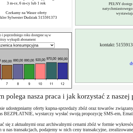
PEŁNY dostęp 
natychmiastowego
wystawiają
o i poprzedniego roku dostępne są w
tórzy wykupili abonament
kontakt: 5155913
d
 polega nasza praca i jak korzystać z nasze
ie udostępniamy oferty kupna-sprzedaży zbóż oraz towarów związany
as BEZPŁATNIE, wystarczy wysłać swoją propozycję SMS-em, Email l
nać się z aktualnymi oraz archiwalnymi cenami zbóż w formie wykresó
u nas transakcjach, podajemy w nich ceny transakcyjne, zrealizowane il