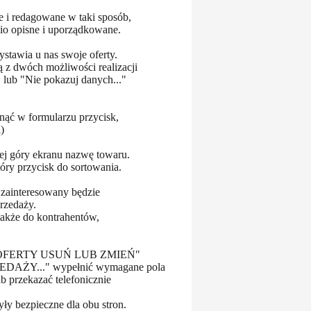
ne i redagowane w taki sposób,
io opisne i uporządkowane.
stawia u nas swoje oferty.
ą z dwóch możliwości realizacji
" lub "Nie pokazuj danych..."
nąć w formularzu przycisk,
)
mej góry ekranu nazwę towaru.
óry przycisk do sortowania.
zainteresowany będzie
przedaży.
akże do kontrahentów,
"DODAJ OFERTY USUŃ LUB ZMIEŃ"
AŻY..." wypełnić wymagane pola
przekazać telefonicznie
ły bezpieczne dla obu stron.