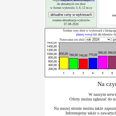
Wejdź i wybierz okres dostepu
do aktualnych cen zboż
w formie wykresów 3, 6, 12 m-cy
ostatnia aktualizacja wykresów
07-08-2026
Średnie ceny zboż w wykresach z bieżąceg
płatnej wersji
lub dla klientów k
Notowania cen zbóż
Na czym
W naszym serwis
Oferty można zgłaszać do n
Na naszej stronie można także zapoz
Informujemy także o zawartych 