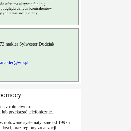
do ofert ma aktywną funkcję
 podglądu danych Kontrahentów
cych u nas swoje oferty.
73 makler Sylwester Dudziak
smakler@wp.pl
j pomocy
ch z rolnictwem.
ub przekazać telefonicznie.
w, notowane systematycznie od 1997 r
ości, oraz regiony zrealizacji.