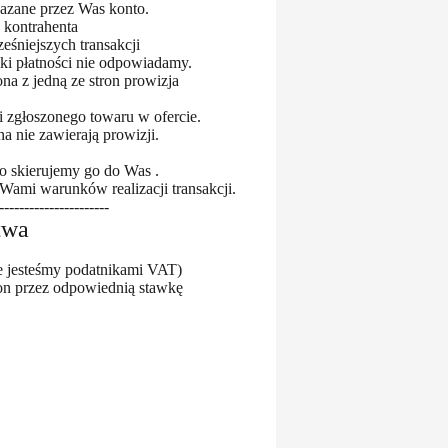
kazane przez Was konto.
 kontrahenta
eśniejszych transakcji
ki płatności nie odpowiadamy.
na z jedną ze stron prowizja
i zgłoszonego towaru w ofercie.
 nie zawierają prowizji.
to skierujemy go do Was .
ami warunków realizacji transakcji.
----------------------
twa
ie jesteśmy podatnikami VAT)
on przez odpowiednią stawkę