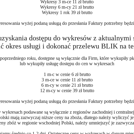
Wykresy 3 m-ce 11 zł brutto
Wykresy 6 m-cy 21 zł brutto
Wykresy 1 rok 39 zł brutto
eresowania wyżej podaną usługą do przesłania Faktury potrzebny będ
uzyskania dostępu do wykresów z aktualnymi
ć okres usługi i dokonać przelewu BLIK na t
poprzedniego roku, dostępne są wyłącznie dla Firm, które wykupiły płat
lub wykupiły usługę dostępu do cen w wykresach
1 m-c w cenie 6 zł brutto
3 m-ce w cenie 11 zł brutto
6 m-cy w cenie 21 zł brutto
12 m-cy w cenie 39 zł brutto
eresowania wyżej podaną usługą do przesłania Faktury potrzebny będ
wykresach podawane są wyłącznie z regionów zachodniej i centralnej
lski mają zazwyczaj niższe ceny na zboża, dlatego należy wyliczyć j
ny zbóż w regionie wschodniej Polski, należy umniejszyć je zazwycza
iamy średnio co 1-2 dni. Ostateczne ceny w wykresach w danym miesi