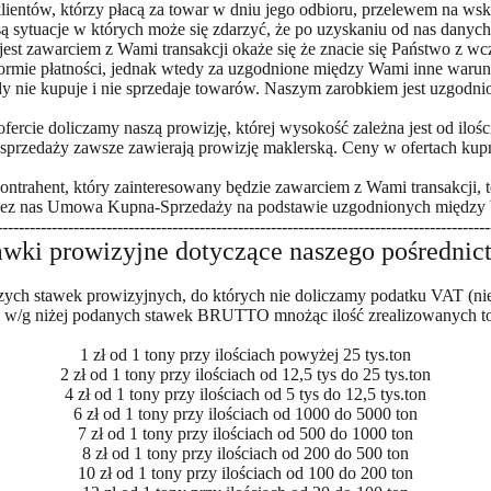
lientów, którzy płacą za towar w dniu jego odbioru, przelewem na ws
ą sytuacje w których może się zdarzyć, że po uzyskaniu od nas danych
jest zawarciem z Wami transakcji okaże się że znacie się Państwo z wcz
rmie płatności, jednak wtedy za uzgodnione między Wami inne warun
y nie kupuje i nie sprzedaje towarów. Naszym zarobkiem jest uzgodnio
ercie doliczamy naszą prowizję, której wysokość zależna jest od ilośc
sprzedaży zawsze zawierają prowizję maklerską. Ceny w ofertach kupna
 Kontrahent, który zainteresowany będzie zawarciem z Wami transakcji, 
zez nas Umowa Kupna-Sprzedaży na podstawie uzgodnionych między W
------------------------------------------------------------------------------------------
awki prowizyjne dotyczące naszego pośrednic
naszych stawek prowizyjnych, do których nie doliczamy podatku VAT (n
ię w/g niżej podanych stawek BRUTTO mnożąc ilość zrealizowanych t
1 zł od 1 tony przy ilościach powyżej 25 tys.ton
2 zł od 1 tony przy ilościach od 12,5 tys do 25 tys.ton
4 zł od 1 tony przy ilościach od 5 tys do 12,5 tys.ton
6 zł od 1 tony przy ilościach od 1000 do 5000 ton
7 zł od 1 tony przy ilościach od 500 do 1000 ton
8 zł od 1 tony przy ilościach od 200 do 500 ton
10 zł od 1 tony przy ilościach od 100 do 200 ton