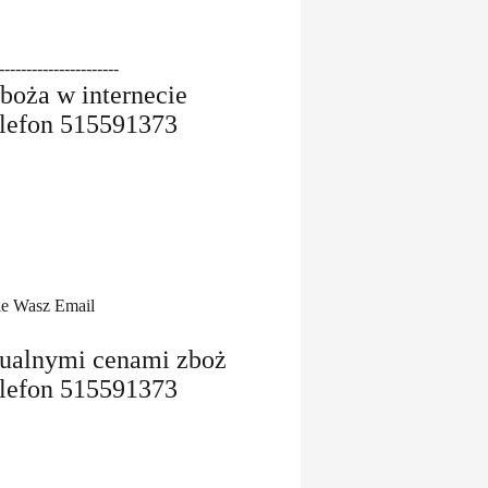
----------------------
zboża w internecie
elefon 515591373
zie Wasz Email
tualnymi cenami zboż
elefon 515591373