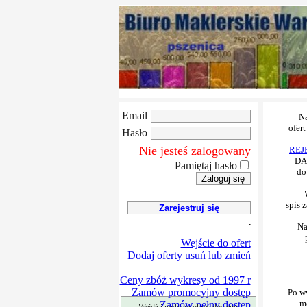
Email
Hasło
Nie jesteś zalogowany
Pamiętaj hasło
Wejście do ofert
Dodaj oferty usuń lub zmień
Ceny zbóż wykresy od 1997 r
Zamów promocyjny dostęp
Zamów pełny dostęp