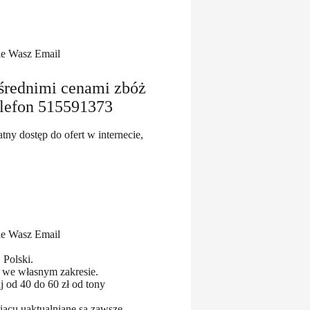
zie Wasz Email
 średnimi cenami zbóż
elefon 515591373
ny dostęp do ofert w internecie,
zie Wasz Email
 Polski.
e we własnym zakresie.
j od 40 do 60 zł od tony
ącu uaktualniane są zawsze